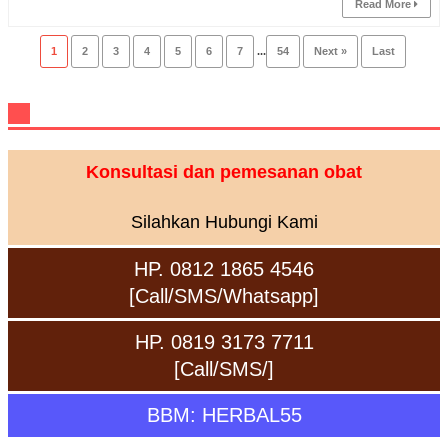
Read More
1
2
3
4
5
6
7
...
54
Next »
Last
Konsultasi dan pemesanan obat
Silahkan Hubungi Kami
HP. 0812 1865 4546
[Call/SMS/Whatsapp]
HP. 0819 3173 7711
[Call/SMS/]
BBM: HERBAL55